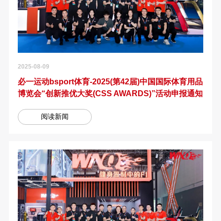
2025-08-09
必一运动bsport体育-2025(第42届)中国国际体育用品
博览会“创新推优大奖(CSS AWARDS)”活动申报通知
阅读新闻