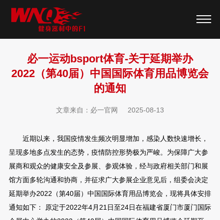
必一运动bsport体育-关于延期举办
2022（第40届）中国国际体育用品博览会
的通知
文章来自：必一官网
2025-08-13
近期以来，我国疫情发生频次明显增加，感染人数快速增长，
呈现多地多点发生的态势，疫情防控形势极为严峻。为保障广大参
展商和观众的健康安全及参展、参观体验，经与政府相关部门和展
馆方面多轮沟通和协商，并征求广大参展企业意见后，组委会决定
延期举办2022（第40届）中国国际体育用品博览会，现将具体安排
通知如下： 原定于2022年4月21日至24日在福建省厦门市厦门国际