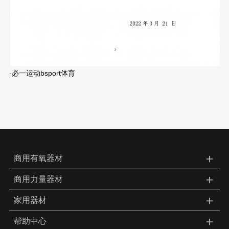
-必一运动bsport体育
＋
商用有氧器材
＋
商用力量器材
＋
家用器材
＋
帮助中心